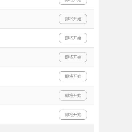
即将开始
即将开始
即将开始
即将开始
即将开始
即将开始