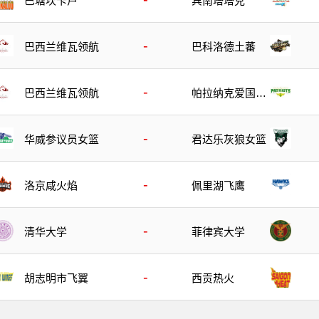
巴塘坎卡卢
宾南塔塔克
-
巴西兰维瓦领航
巴科洛德土蕃
-
巴西兰维瓦领航
帕拉纳克爱国者
队
-
华威参议员女篮
君达乐灰狼女篮
-
洛京咸火焰
佩里湖飞鹰
-
清华大学
菲律宾大学
-
胡志明市飞翼
西贡热火